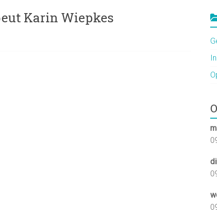
eut Karin Wiepkes
G
I
O
O
m
0
d
0
w
0