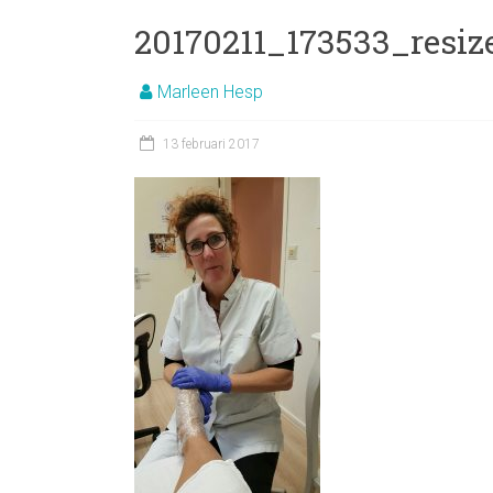
20170211_173533_resiz
Marleen Hesp
13 februari 2017