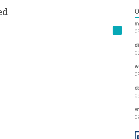
ed
O
m
0
d
0
w
0
d
0
vr
0