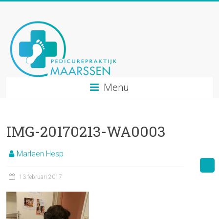
Ga
naar
inhoud
Menu
IMG-20170213-WA0003
Marleen Hesp
13 februari 2017