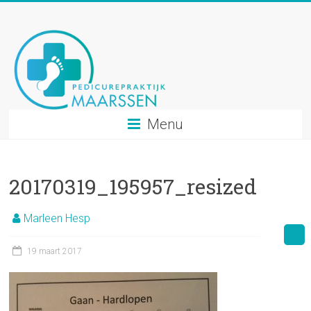
Ga
naar
inhoud
Menu
20170319_195957_resized
Marleen Hesp
19 maart 2017