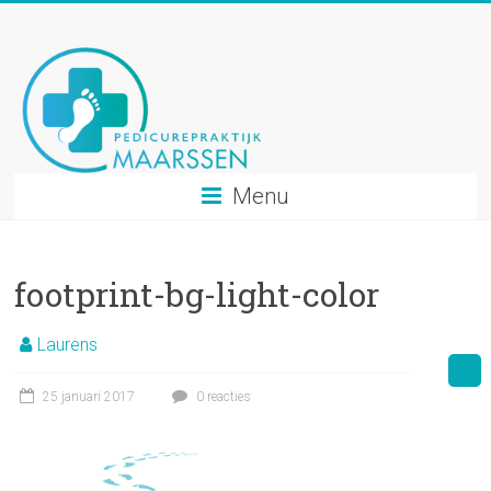
Ga
naar
inhoud
Menu
footprint-bg-light-color
Laurens
25 januari 2017
0 reacties